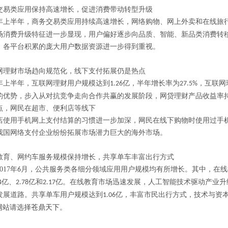
交易类应用保持高速增长，促进消费带动转型升级
年上半年，商务交易类应用持续高速增长，网络购物、网上外卖和在线旅
场消费升级特征进一步显现，用户偏好逐步向品质、智能、新品类消费转
，各平台积累的庞大用户数据资源进一步得到重视。
网理财市场趋向规范化，线下支付拓展仍是热点
年上半年，互联网理财用户规模达到
亿，半年增长率为
，互联网
1.26
27.5%
的优势，步入从对抗竞争走向合作共赢的发展阶段，网贷理财产品收益率
点，网民在超市、便利店等线下
店使用手机网上支付结算的习惯进一步加深，网民在线下购物时使用过手
我国网络支付企业纷纷拓展市场潜力巨大的海外市场。
教育、网约车服务规模保持增长，共享单车丰富出行方式
017
年
月，公共服务类各细分领域应用用户规模均有所增长。其中，在线
6
亿、
亿和
亿。在线教育市场迅速发展，人工智能技术驱动产业升
4
2.78
2.17
发展道路。共享单车用户规模达到
亿，丰富市民出行方式，技术与资
1.06
网站
请选择
苍鼎天下
。