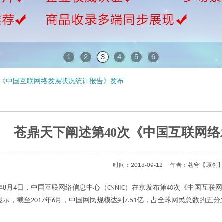
1
2
3
4
5
6
次《中国互联网络发展状况统计报告》发布
苍鼎天下阐述第40次《中国互联网
时间：2018-09-12
作者：苍穹
【原创
年
月
日，中国互联网络信息中心（
）在京发布第
次《中国互联网
8
4
CNNIC
40
显示，截至
年
月，中国网民规模达到
亿，占全球网民总数的五分
2017
6
7.51
。