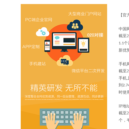
【官
中国
截至
2
个
1.1
新优
手机
截至
2
手机
到
2.7
时使
IP
地
截至
2
个，