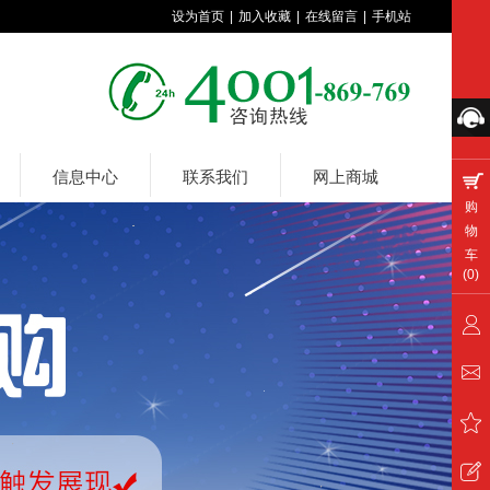
设为首页
|
加入收藏
|
在线留言
|
手机站
信息中心
联系我们
网上商城
购
物
车
(
0
)