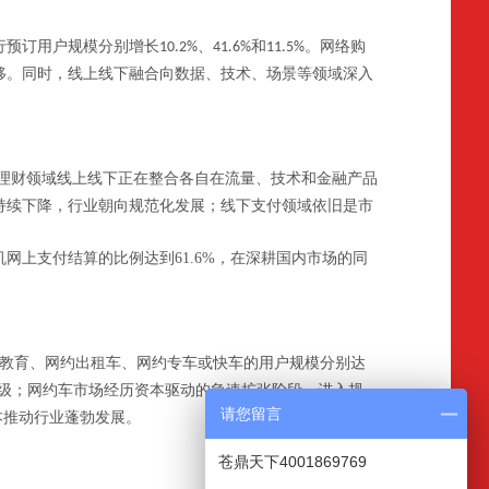
行预订用户规模分别增长
、
和
。网络购
10.2%
41.6%
11.5%
移。同时，线上线下融合向数据、技术、场景等领域深入
理财领域线上线下正在整合各自在流量、技术和金融产品
持续下降，行业朝向规范化发展；线下支付领域依旧是市
机网上支付结算的比例达到
61.6%
，在深耕国内市场的同
教育、网约出租车、网约专车或快车的用户规模分别达
级；网约车市场经历资本驱动的急速扩张阶段，进入规
请您留言
本推动行业蓬勃发展。
苍鼎天下4001869769