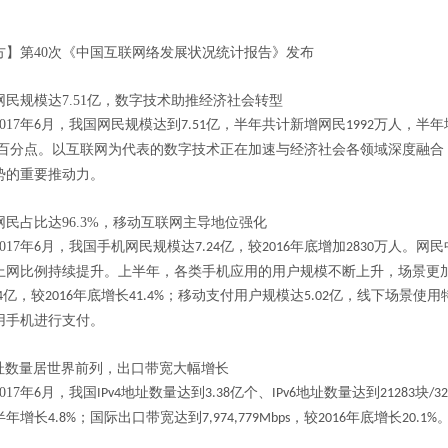
方】第
40
次《中国互联网络发展状况统计报告》发布
网民规模达
7.51
亿，数字技术助推经济社会转型
017
年
月，我国网民规模达到
亿，半年共计新增网民
万人，半年
6
7.51
1992
百分点。以互联网为代表的数字技术正在加速与经济社会各领域深度融合
势的重要推动力。
网民占比达
96.3%
，移动互联网主导地位强化
017
年
月，我国手机网民规模达
亿，较
年底增加
万人。网民
6
7.24
2016
2830
上网比例持续提升。上半年，各类手机应用的用户规模不断上升，场景更
亿，较
年底增长
；移动支付用户规模达
亿，线下场景使用
4
2016
41.4%
5.02
用手机进行支付。
址数量居世界前列，出口带宽大幅增长
017
年
月，我国
地址数量达到
亿个、
地址数量达到
块
6
IPv4
3.38
IPv6
21283
/32
半年增长
；国际出口带宽达到
，较
年底增长
4.8%
7,974,779Mbps
2016
20.1%