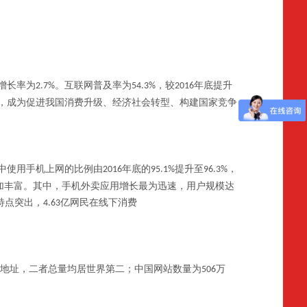
增长率为
。互联网普及率为
，较
年底提升
2.7%
54.3%
2016
，成为促进我国消费升级、经济社会转型、构建国家竞争
中使用手机上网的比例由
年底的
提升至
，
2016
95.1%
96.3%
加丰富。其中，手机外卖应用增长最为迅速，用户规模达
特点突出，
亿网民在线下消费
4.63
地址，二者总量均居世界第二；中国网站数量为
万
506
。