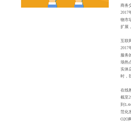
商务
2017
物市
扩展
互联
2017
服务
场热
实体
时，
在线
截至
2
到
1.4
范化
O2O