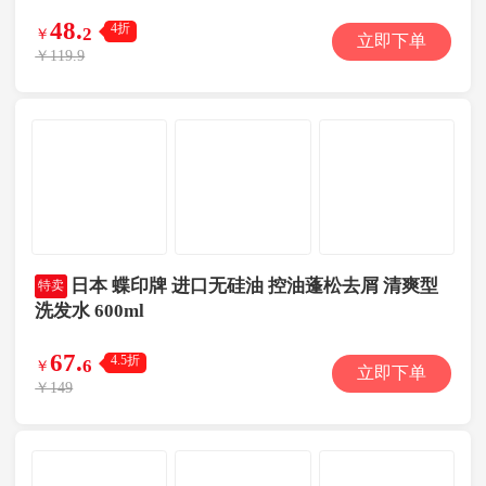
48
.
4折
2
￥
立即下单
￥119.9
日本 蝶印牌 进口无硅油 控油蓬松去屑 清爽型
特卖
洗发水 600ml
67
.
4.5折
6
￥
立即下单
￥149