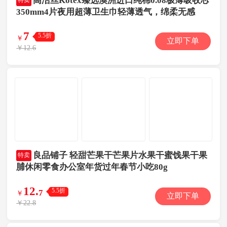
高洁丝Kotex臻选澳洲进口纯棉0.08极薄吸收芯
特卖
350mm4片夜用超薄卫生巾轻薄透气，绵柔无感
7
5.5折
￥
立即下单
￥12.6
良品铺子 轻甜芒果干芒果片水果干蜜饯果干果
特卖
脯休闲零食办公室年货过年春节小吃80g
12
.
5.5折
7
￥
立即下单
￥22.8