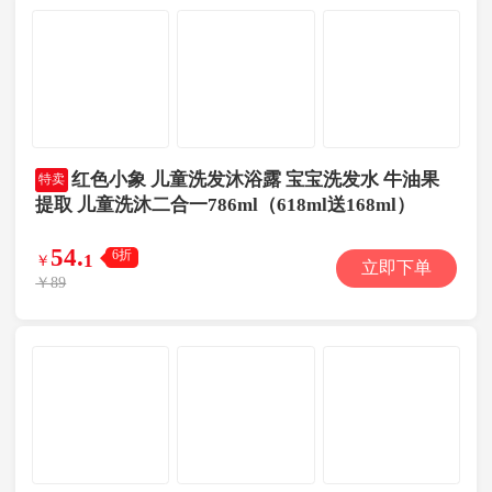
红色小象 儿童洗发沐浴露 宝宝洗发水 牛油果
特卖
提取 儿童洗沐二合一786ml（618ml送168ml）
54
.
6折
1
￥
立即下单
￥89