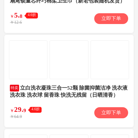
扇尾锁量芯纤巧棉柔卫生巾（新老包装随机发货）
5
.
4.6折
8
￥
立即下单
￥12.6
立白洗衣凝珠三合一52颗 除菌抑菌洁净 洗衣液
特卖
洗衣珠 洗衣球 留香珠 快洗无残留（日晒清香）
29
.
4.6折
9
￥
立即下单
￥64.9