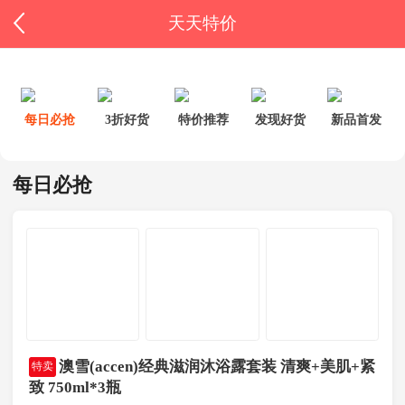
天天特价
每日必抢
3折好货
特价推荐
发现好货
新品首发
每日必抢
澳雪(accen)经典滋润沐浴露套装 清爽+美肌+紧
特卖
致 750ml*3瓶