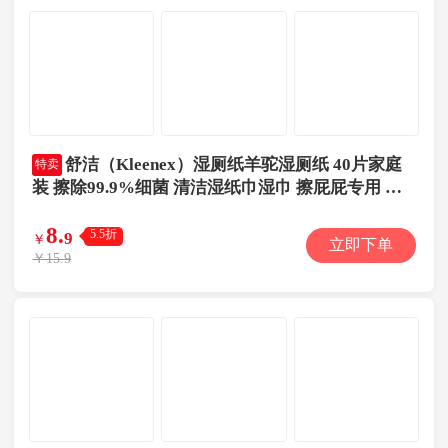
舒洁（Kleenex）湿厕纸羊驼湿厕纸 40片家庭
特卖
装 擦除99.9%细菌 清洁湿纸巾湿巾 擦屁屁专用 擦
走细菌
8
.
5.5折
9
￥
立即下单
￥15.9