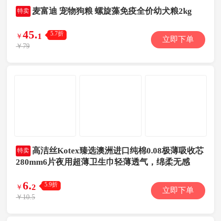
麦富迪 宠物狗粮 螺旋藻免疫全价幼犬粮2kg
特卖
45
.
5.7折
1
￥
立即下单
￥79
高洁丝Kotex臻选澳洲进口纯棉0.08极薄吸收芯
特卖
280mm6片夜用超薄卫生巾轻薄透气，绵柔无感
6
.
5.9折
2
￥
立即下单
￥10.5