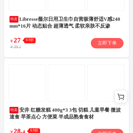
Libresse薇尔日用卫生巾自营极薄舒适V感240
特卖
mm*16片 动态贴合 超薄透气 柔软亲肤不反渗
27
6.9折
￥
立即下单
￥39.1
安井 红糖发糕 400g*3 3包 切糕 儿童早餐 微波
特卖
速食 早茶点心 方便菜 半成品熟食食材
28
.
6.9折
4
￥