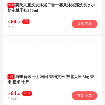
英氏儿童洗发沐浴二合一婴儿沐浴露洗发水小
特卖
奶泡桃子味350ml
60
.
6折
3
￥
立即下单
￥99
当季新米 十月稻田 香稻贡米 东北大米 5kg 香
特卖
米 粳米 十斤
64
.
6.4折
6
￥
立即下单
￥99.9