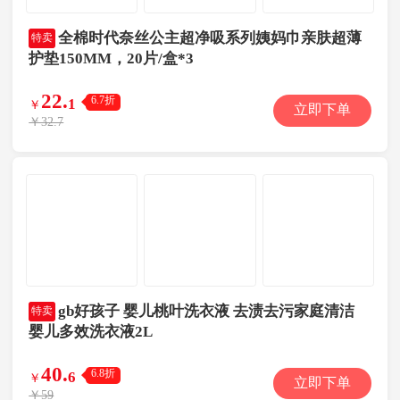
全棉时代奈丝公主超净吸系列姨妈巾亲肤超薄
特卖
护垫150MM，20片/盒*3
22
.
6.7折
1
￥
立即下单
￥32.7
gb好孩子 婴儿桃叶洗衣液 去渍去污家庭清洁
特卖
婴儿多效洗衣液2L
40
.
6.8折
6
￥
立即下单
￥59