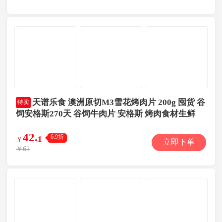
天谱乐食 澳洲原切M3雪花烤肉片 200g 囤货 谷
特卖
饲安格斯270天 谷饲牛肉片 安格斯 烤肉食材生鲜
42
.
6.9折
1
￥
立即下单
￥61