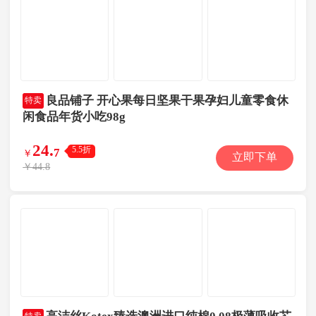
良品铺子 开心果每日坚果干果孕妇儿童零食休
特卖
闲食品年货小吃98g
24
.
5.5折
7
￥
立即下单
￥44.8