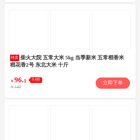
柴火大院 五常大米 5kg 当季新米 五常稻香米
特卖
稻花香2号 东北大米 十斤
96
.
6.4折
1
￥
立即下单
￥148