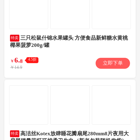
三只松鼠什锦水果罐头 方便食品新鲜糖水黄桃
特卖
椰果菠萝200g/罐
6
.
4.5折
8
￥
立即下单
￥14.9
高洁丝Kotex放肆睡花瓣扇尾280mm8片夜用大
特卖